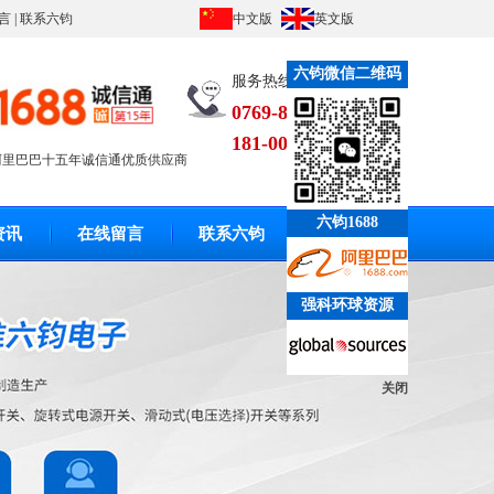
言
|
联系六钧
中文版
英文版
六钧微信二维码
服务热线：
0769-86633010
181-0023-3994
阿里巴巴十五年诚信通优质供应商
六钧1688
资讯
在线留言
联系六钧
强科环球资源
关闭