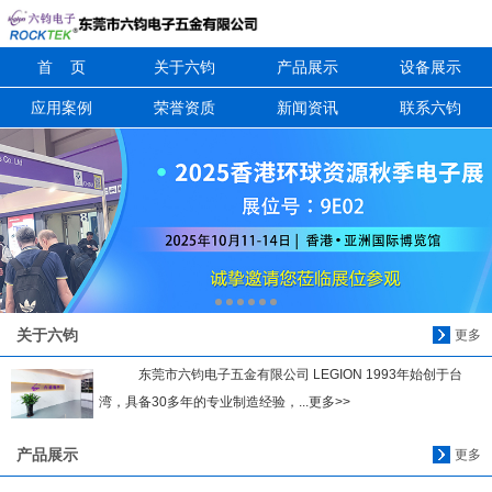
首 页
关于六钧
产品展示
设备展示
信息搜索
应用案例
荣誉资质
新闻资讯
联系六钧
搜索
关于六钧
更多
东莞市六钧电子五金有限公司 LEGION 1993年始创于台
湾，具备30多年的专业制造经验，...更多>>
产品展示
更多