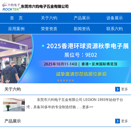
首 页
关于六钧
产品展示
设备展示
信息搜索
应用案例
荣誉资质
新闻资讯
联系六钧
搜索
关于六钧
更多
东莞市六钧电子五金有限公司 LEGION 1993年始创于台
湾，具备30多年的专业制造经验，...更多>>
产品展示
更多